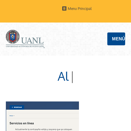
Menu Principal
MENÚ
Al
|